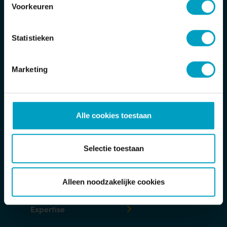
Voorkeuren
Bouwbedrijf van Stiphout/ Van Stiphout
Projectontwikkeling
Statistieken
Jan Tinbergenstraat 2
5491 DC Sint-Oedenrode
Marketing
Postbus 32
5490 AA Sint-Oedenrode
Alle cookies toestaan
T
Toon telefoonnummer
E
info@van-stiphout.nl
Selectie toestaan
Verzoek-tot-herstelformulier
Alleen noodzakelijke cookies
Expertise