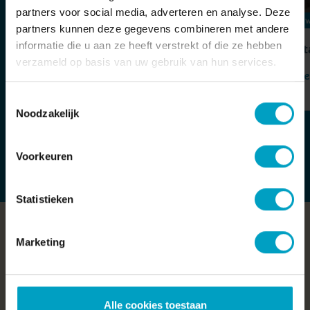
partners voor social media, adverteren en analyse. Deze
PARK LOOBURGH
SW
partners kunnen deze gegevens combineren met andere
informatie die u aan ze heeft verstrekt of die ze hebben
Hoogste punt Park Looburgh
St
verzameld op basis van uw gebruik van hun services.
Bekijken
Be
Toestemmingsselectie
Noodzakelijk
Voorkeuren
Statistieken
Veel gestelde vragen
Marketing
Alle cookies toestaan