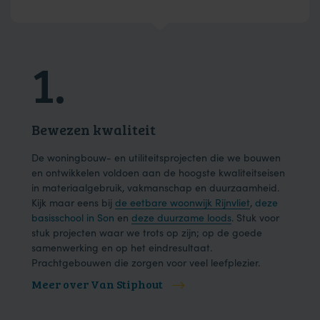
1.
2
Bewezen kwaliteit
Dui
ons
De woningbouw- en utiliteitsprojecten die we bouwen
We h
der
en ontwikkelen voldoen aan de hoogste kwaliteitseisen
en e
in materiaalgebruik, vakmanschap en duurzaamheid.
onze
Kijk maar eens bij
de eetbare woonwijk Rijnvliet
,
deze
één 
basisschool in Son
en
deze duurzame loods
. Stuk voor
effic
.
stuk projecten waar we trots op zijn; op de goede
samenwerking en op het eindresultaat.
Prachtgebouwen die zorgen voor veel leefplezier.
Meer over Van Stiphout
Mee