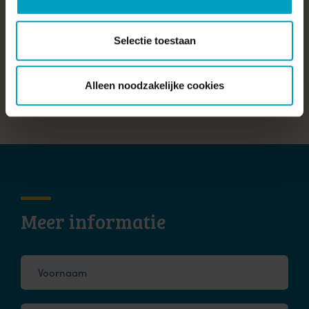
Wat is utiliteitsbouw?
Utiliteitsgebouwen (ook wel U-bouw genoemd) zijn
Selectie toestaan
gebouwen zonder woonbestemming. Denk aan kantoren,
scholen, fabrieken, bedrijfspanden, winkels en
zorginstellingen.
Alleen noodzakelijke cookies
Wat is een bouwteam?
Meer informatie
Voornaam