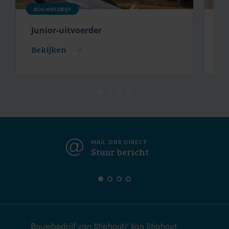
BOUWBEDRIJF
BO
Junior-uitvoerder
(H
Bekijken
Be
MAIL ONS DIRECT
Stuur bericht
Bouwbedrijf van Stiphout/ Van Stiphout