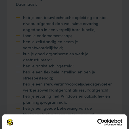
Daarnaast:
heb je een bouwtechnische opleiding op hbo-
niveau afgerond dan wel ruime ervaring
opgedaan in een vergelijkbare functie;
toon je ondernemerschap;
ben je zelfstandig en neem je
verantwoordelijkheid;
kun je goed organiseren en werk je
gestructureerd;
ben je analytisch ingesteld;
heb je een flexibele instelling en ben je
stressbestendig;
heb je een sterk verantwoordelijkheidsgevoel en
werk je zowel klantgericht als resultaatgericht;
heb je ervaring met Windows en calculatie- en
planningsprogramma’s;
heb je een goede beheersing van de
Nederlandse taal in woord en geschrift;
ben je in het bezit van minimaal rijbewijs B.